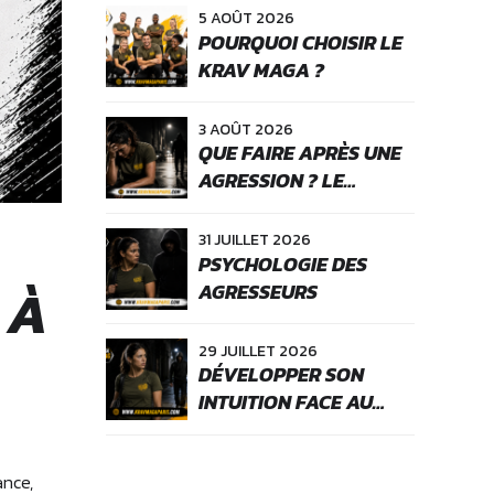
5 AOÛT 2026
POURQUOI CHOISIR LE
KRAV MAGA ?
3 AOÛT 2026
QUE FAIRE APRÈS UNE
AGRESSION ? LE
PROTOCOLE CLAIR
POUR BIEN RÉAGIR
31 JUILLET 2026
PSYCHOLOGIE DES
 À
AGRESSEURS
29 JUILLET 2026
DÉVELOPPER SON
INTUITION FACE AU
DANGER
ance,